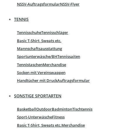
NSSV-Auftragsformular
NSSV-Flyer
TENNIS
Tennisschuhe
Tennisschläger
Basic T-Shirt, Sweats etc.
Mannschaftsausstattung
Sportunterwäsche/BH
Tennissaiten
Tennistaschen
Merchandise
Socken mit Vereinswappen
Handtücher mit Druck
Auftragsformular
SONSTIGE SPORTARTEN
Basketball
Outdoor
Badminton
Tischtennis
Sport-Unterwäsche
Fitness
Basic T-Shirt, Sweats etc.
Merchandise