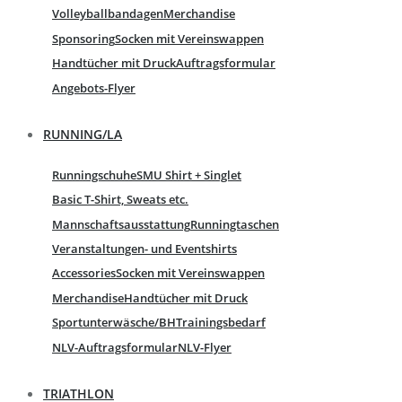
Volleyballbandagen
Merchandise
Sponsoring
Socken mit Vereinswappen
Handtücher mit Druck
Auftragsformular
Angebots-Flyer
RUNNING/LA
Runningschuhe
SMU Shirt + Singlet
Basic T-Shirt, Sweats etc.
Mannschaftsausstattung
Runningtaschen
Veranstaltungen- und Eventshirts
Accessories
Socken mit Vereinswappen
Merchandise
Handtücher mit Druck
Sportunterwäsche/BH
Trainingsbedarf
NLV-Auftragsformular
NLV-Flyer
TRIATHLON