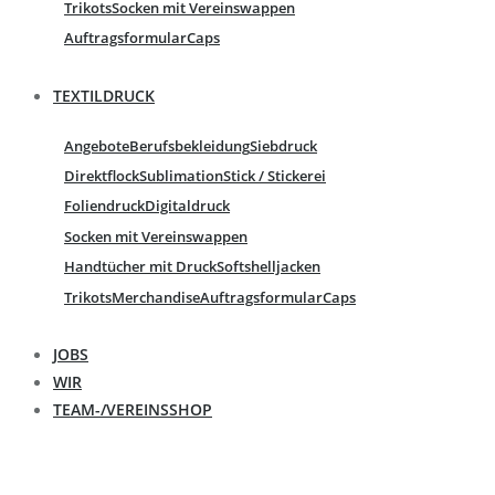
Trikots
Socken mit Vereinswappen
Auftragsformular
Caps
TEXTILDRUCK
Angebote
Berufsbekleidung
Siebdruck
Direktflock
Sublimation
Stick / Stickerei
Foliendruck
Digitaldruck
Socken mit Vereinswappen
Handtücher mit Druck
Softshelljacken
Trikots
Merchandise
Auftragsformular
Caps
JOBS
WIR
TEAM-/VEREINSSHOP