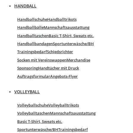
HANDBALL
Handballschuhe
Handballtrikots
Handballbälle
Mannschaftsausstattung
Handballtaschen
Basic T-Shirt, Sweats etc.
Handballbandagen
Sportunterwäsche/BH
Trainingsbedarf
Schiedsrichter
Socken mit Vereinswappen
Merchandise
Sponsoring
Handtücher mit Druck
Auftragsformular
Angebots-Flyer
VOLLEYBALL
Volleyballschuhe
Volleyballtrikots
Volleyballtaschen
Mannschaftsausstattung
Basic T-Shirt, Sweats etc.
Sportunterwäsche/BH
Trainingsbedarf