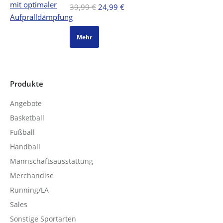
Ursprünglicher
Aktueller
39,99
€
24,99
€
Preis
Preis
war:
ist:
Mehr
39,99 €
24,99 €.
Produkte
Angebote
Basketball
Fußball
Handball
Mannschaftsausstattung
Merchandise
Running/LA
Sales
Sonstige Sportarten