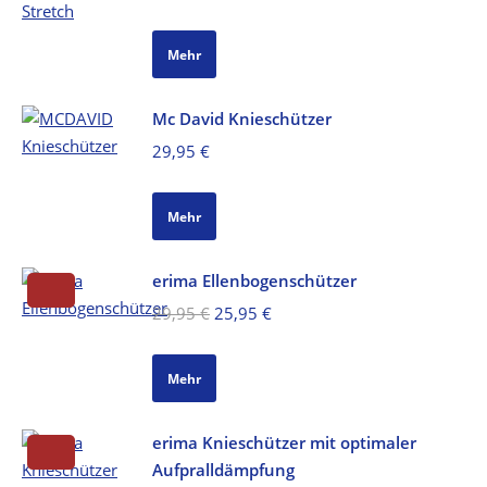
Preis
Preis
war:
ist:
Mehr
29,95 €
18,95 €.
Mc David Knieschützer
29,95
€
Mehr
erima Ellenbogenschützer
Ursprünglicher
Aktueller
29,95
€
25,95
€
Preis
Preis
war:
ist:
Mehr
29,95 €
25,95 €.
erima Knieschützer mit optimaler
Aufpralldämpfung