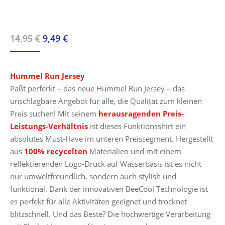
Ursprünglicher
Aktueller
14,95
€
9,49
€
Preis
Preis
war:
ist:
Hummel Run Jersey
14,95 €
9,49 €.
Paßt perferkt – das neue Hummel Run Jersey – das
unschlagbare Angebot für alle, die Qualität zum kleinen
Preis suchen! Mit seinem
herausragenden Preis-
Leistungs-Verhältnis
ist dieses Funktionsshirt ein
absolutes Must-Have im unteren Preissegment. Hergestellt
aus
100% recycelten
Materialien und mit einem
reflektierenden Logo-Druck auf Wasserbasis ist es nicht
nur umweltfreundlich, sondern auch stylish und
funktional. Dank der innovativen BeeCool Technologie ist
es perfekt für alle Aktivitäten geeignet und trocknet
blitzschnell. Und das Beste? Die hochwertige Verarbeitung