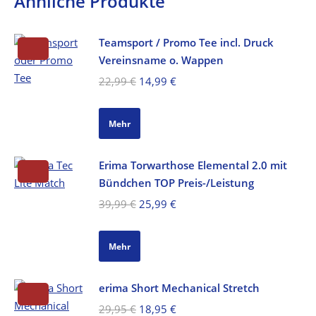
Ähnliche Produkte
Teamsport / Promo Tee incl. Druck
Vereinsname o. Wappen
Ursprünglicher
Aktueller
22,99
€
14,99
€
Preis
Preis
war:
ist:
Mehr
22,99 €
14,99 €.
Erima Torwarthose Elemental 2.0 mit
Bündchen TOP Preis-/Leistung
Ursprünglicher
Aktueller
39,99
€
25,99
€
Preis
Preis
war:
ist:
Mehr
39,99 €
25,99 €.
erima Short Mechanical Stretch
Ursprünglicher
Aktueller
29,95
€
18,95
€