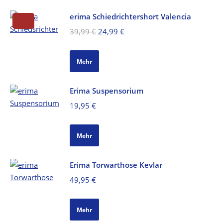
erima Schiedrichtershort Valencia
Ursprünglicher
Aktueller
39,99
€
24,99
€
Preis
Preis
war:
ist:
Mehr
39,99 €
24,99 €.
Erima Suspensorium
19,95
€
Mehr
Erima Torwarthose Kevlar
49,95
€
Mehr