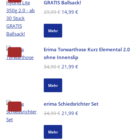
GRATIS Ballsack!
Ursprünglicher
Aktueller
29,99
€
14,99
€
Preis
Preis
war:
ist:
Mehr
29,99 €
14,99 €.
Erima Torwarthose Kurz Elemental 2.0
ohne Innenslip
Ursprünglicher
Aktueller
34,90
€
21,99
€
Preis
Preis
war:
ist:
Mehr
34,90 €
21,99 €.
erima Schiedsrichter Set
Ursprünglicher
Aktueller
34,99
€
21,99
€
Preis
Preis
war:
ist:
Mehr
34,99 €
21,99 €.