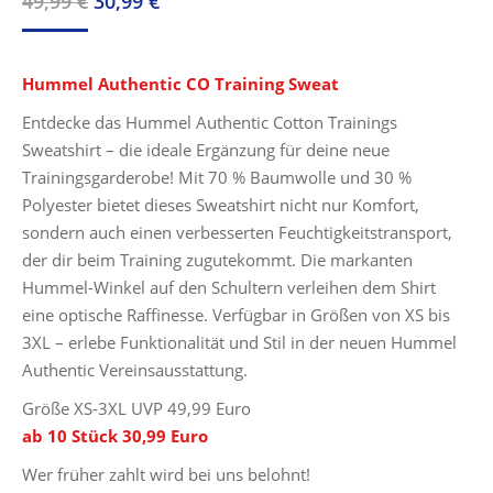
Ursprünglicher
Aktueller
49,99
€
30,99
€
Preis
Preis
war:
ist:
Hummel Authentic CO Training Sweat
49,99 €
30,99 €.
Entdecke das Hummel Authentic Cotton Trainings
Sweatshirt – die ideale Ergänzung für deine neue
Trainingsgarderobe! Mit 70 % Baumwolle und 30 %
Polyester bietet dieses Sweatshirt nicht nur Komfort,
sondern auch einen verbesserten Feuchtigkeitstransport,
der dir beim Training zugutekommt. Die markanten
Hummel-Winkel auf den Schultern verleihen dem Shirt
eine optische Raffinesse. Verfügbar in Größen von XS bis
3XL – erlebe Funktionalität und Stil in der neuen Hummel
Authentic Vereinsausstattung.
Größe XS-3XL UVP 49,99 Euro
ab 10 Stück 30,99 Euro
Wer früher zahlt wird bei uns belohnt!