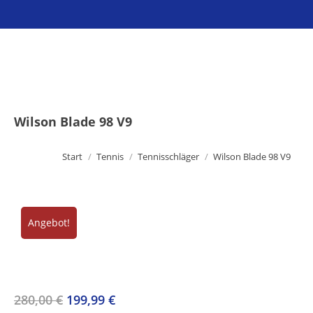
Sie befinden sich hier:
Wilson Blade 98 V9
Start
Tennis
Tennisschläger
Wilson Blade 98 V9
Angebot!
Ursprünglicher
Aktueller
280,00
€
199,99
€