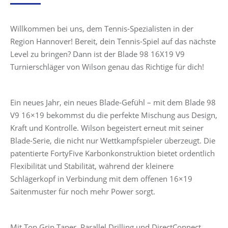
Preis
Preis
war:
ist:
Willkommen bei uns, dem Tennis-Spezialisten in der
280,00 €
199,99 €.
Region Hannover! Bereit, dein Tennis-Spiel auf das nächste
Level zu bringen? Dann ist der Blade 98 16X19 V9
Turnierschläger von Wilson genau das Richtige für dich!
Ein neues Jahr, ein neues Blade-Gefühl – mit dem Blade 98
V9 16×19 bekommst du die perfekte Mischung aus Design,
Kraft und Kontrolle. Wilson begeistert erneut mit seiner
Blade-Serie, die nicht nur Wettkampfspieler überzeugt. Die
patentierte FortyFive Karbonkonstruktion bietet ordentlich
Flexibilität und Stabilität, während der kleinere
Schlägerkopf in Verbindung mit dem offenen 16×19
Saitenmuster für noch mehr Power sorgt.
Mit Top Grip Taper, Parallel Drilling und DirectConnect