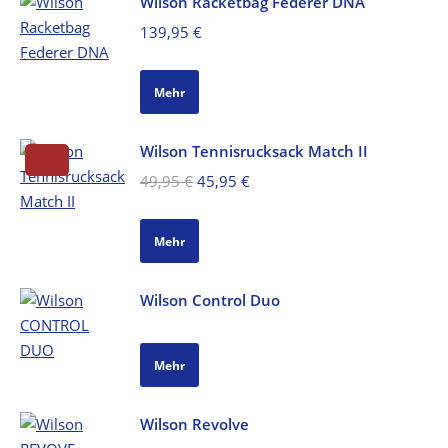
Wilson Racketbag Federer DNA
139,95
€
Mehr
Wilson Tennisrucksack Match II
Ursprünglicher
Aktueller
49,95
€
45,95
€
Preis
Preis
war:
ist:
Mehr
49,95 €
45,95 €.
Wilson Control Duo
Mehr
Wilson Revolve