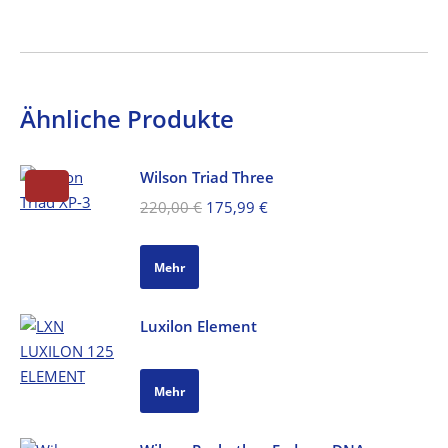
Ähnliche Produkte
Wilson Triad Three
Ursprünglicher
Aktueller
220,00
€
175,99
€
Preis
Preis
war:
ist:
Mehr
220,00 €
175,99 €.
Luxilon Element
Mehr