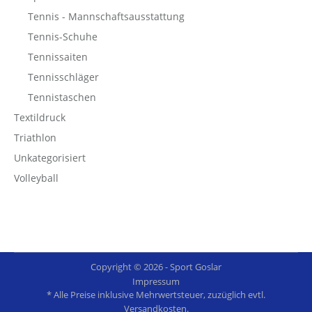
Tennis - Mannschaftsausstattung
Tennis-Schuhe
Tennissaiten
Tennisschläger
Tennistaschen
Textildruck
Triathlon
Unkategorisiert
Volleyball
Copyright © 2026 - Sport Goslar
Impressum
* Alle Preise inklusive Mehrwertsteuer, zuzüglich evtl.
Versandkosten.