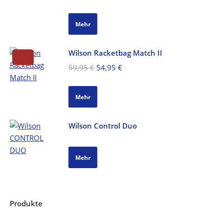
Mehr
Wilson Racketbag Match II
Ursprünglicher
Aktueller
59,95
€
54,95
€
Preis
Preis
war:
ist:
Mehr
59,95 €
54,95 €.
Wilson Control Duo
Mehr
Produkte