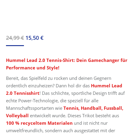
Ursprünglicher
Aktueller
24,99
€
15,50
€
Preis
Preis
war:
ist:
Hummel Lead 2.0 Tennis-Shirt: Dein Gamechanger für
24,99 €
15,50 €.
Performance und Style!
Bereit, das Spielfeld zu rocken und deinen Gegnern
ordentlich einzuheizen? Dann hol dir das
Hummel Lead
2.0 Tennisshirt
! Das schlichte, sportliche Design trifft auf
echte Power-Technologie, die speziell für alle
Mannschaftssportarten wie
Tennis,
Handball, Fussball,
Volleyball
entwickelt wurde. Dieses Trikot besteht aus
100 % recyceltem Materialen
und ist nicht nur
umweltfreundlich, sondern auch ausgestattet mit der