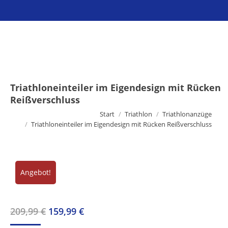
Sie befinden sich hier:
Triathloneinteiler im Eigendesign mit Rücken
Reißverschluss
Start
Triathlon
Triathlonanzüge
Triathloneinteiler im Eigendesign mit Rücken Reißverschluss
Angebot!
Ursprünglicher
Aktueller
209,99
€
159,99
€
Preis
Preis