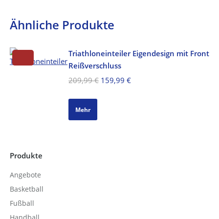
Ähnliche Produkte
Triathloneinteiler Eigendesign mit Front
Reißverschluss
Ursprünglicher
Aktueller
209,99
€
159,99
€
Preis
Preis
war:
ist:
Mehr
209,99 €
159,99 €.
Produkte
Angebote
Basketball
Fußball
Handball