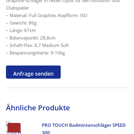
Graphite-Schläger in neuer Optik für den Allround- und
49,99 €
29,99 €.
Clubspieler
– Material: Full Graphite, Kopfform: ISO
– Gewicht: 86g
– Länge: 67cm
– Balancepunkt: 28,8cm
– Schaft-Flex: 8,7 Medium Soft
– Bespannungshärte: 9-10kg
Ähnliche Produkte
PRO TOUCH Badmintonschläger SPEED
300