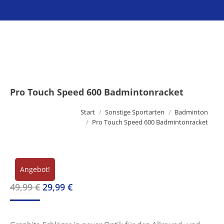
Sie befinden sich hier:
Pro Touch Speed 600 Badmintonracket
Start
Sonstige Sportarten
Badminton
Pro Touch Speed 600 Badmintonracket
Angebot!
Ursprünglicher
Aktueller
49,99
€
29,99
€
Preis
Preis
war:
ist: