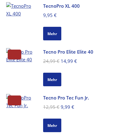
TecnoPro XL 400
9,95
€
Mehr
Tecno Pro Elite Elite 40
Ursprünglicher
Aktueller
24,99
€
14,99
€
Preis
Preis
war:
ist:
Mehr
24,99 €
14,99 €.
Tecno Pro Tec Fun Jr.
Ursprünglicher
Aktueller
12,95
€
9,99
€
Preis
Preis
war:
ist:
Mehr
12,95 €
9,99 €.