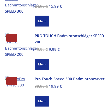
Ursprünglicher
Aktueller
24,99
€
15,99
€
Preis
Preis
war:
ist:
Mehr
24,99 €
15,99 €.
PRO TOUCH Badmintonschläger SPEED
200
Ursprünglicher
Aktueller
19,99
€
9,99
€
Preis
Preis
war:
ist:
Mehr
19,99 €
9,99 €.
Pro Touch Speed 500 Badmintonracket
Ursprünglicher
Aktueller
39,99
€
19,99
€
Preis
Preis
war:
ist:
Mehr
39,99 €
19,99 €.