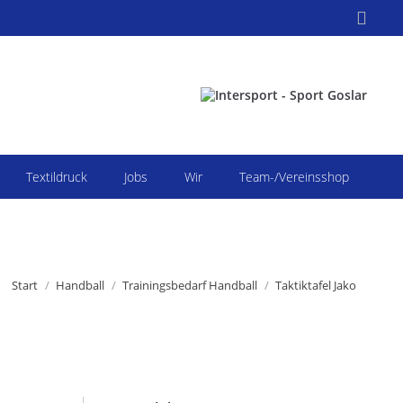
Search:
Textildruck
Jobs
Wir
Team-/Vereinsshop
Sie befinden sich hier:
Start
Handball
Trainingsbedarf Handball
Taktiktafel Jako