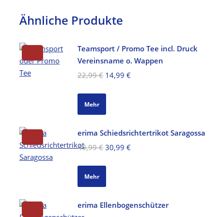
Ähnliche Produkte
Teamsport / Promo Tee incl. Druck
Vereinsname o. Wappen
Ursprünglicher
Aktueller
22,99
€
14,99
€
Preis
Preis
war:
ist:
Mehr
22,99 €
14,99 €.
erima Schiedsrichtertrikot Saragossa
Ursprünglicher
Aktueller
49,99
€
30,99
€
Preis
Preis
war:
ist:
Mehr
49,99 €
30,99 €.
erima Ellenbogenschützer