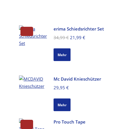
erima Schiedsrichter Set
Ursprünglicher
Aktueller
34,99
€
21,99
€
Preis
Preis
war:
ist:
Mehr
34,99 €
21,99 €.
Mc David Knieschützer
29,95
€
Mehr
Pro Touch Tape