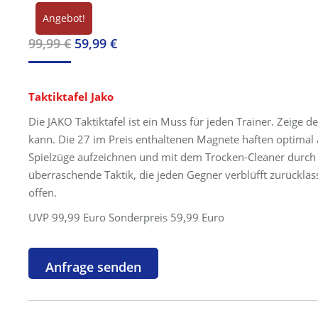
Angebot!
Ursprünglicher
Aktueller
99,99
€
59,99
€
Preis
Preis
war:
ist:
Taktiktafel Jako
99,99 €
59,99 €.
Die JAKO Taktiktafel ist ein Muss für jeden Trainer. Zeige 
kann. Die 27 im Preis enthaltenen Magnete haften optimal
Spielzüge aufzeichnen und mit dem Trocken-Cleaner durch e
überraschende Taktik, die jeden Gegner verblüfft zurückläss
offen.
UVP 99,99 Euro Sonderpreis 59,99 Euro