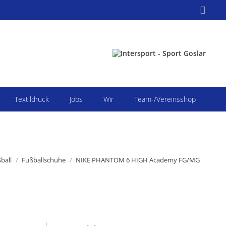
Search:
Textildruck
Jobs
Wir
Team-/Vereinsshop
 sich hier:
ball
Fußballschuhe
NIKE PHANTOM 6 HIGH Academy FG/MG