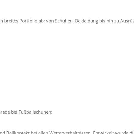
n breites Portfolio ab: von Schuhen, Bekleidung bis hin zu Ausrü
erade bei Fußballschuhen:
und Ballkontakt bei allen Wetterverhältnissen. Entwickelt wurde d