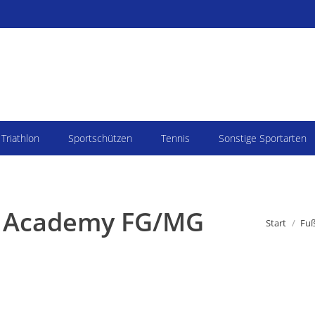
Triathlon
Sportschützen
Tennis
Sonstige Sportarten
 Academy FG/MG
Sie befinden
Start
Fuß