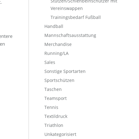
Stutzen/Schienbeinschützer mit
.
Vereinswappen
Trainingsbedarf Fußball
Handball
Mannschaftsausstattung
entere
ten
Merchandise
Running/LA
Sales
Sonstige Sportarten
Sportschützen
Taschen
Teamsport
Tennis
Textildruck
Triathlon
Unkategorisiert