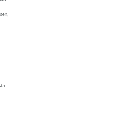
sen,
sta