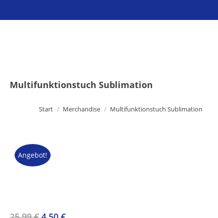
Sie befinden sich hier:
Multifunktionstuch Sublimation
Start
Merchandise
Multifunktionstuch Sublimation
Angebot!
Ursprünglicher
Aktueller
25,99
€
4,50
€