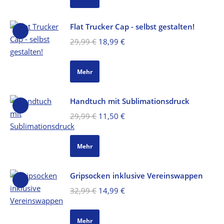
19,99 €
7,99 €.
Flat Trucker Cap - selbst gestalten!
Ursprünglicher
Aktueller
29,99
€
18,99
€
Preis
Preis
war:
ist:
Mehr
29,99 €
18,99 €.
Handtuch mit Sublimationsdruck
Ursprünglicher
Aktueller
29,99
€
11,50
€
Preis
Preis
war:
ist:
Mehr
29,99 €
11,50 €.
Gripsocken inklusive Vereinswappen
Ursprünglicher
Aktueller
32,99
€
14,99
€
Preis
Preis
war:
ist:
Mehr