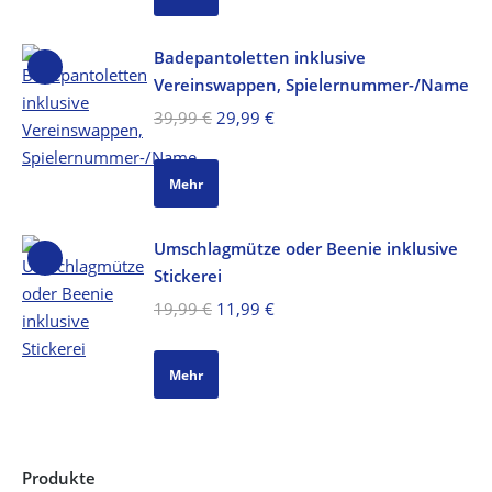
32,99 €
14,99 €.
Badepantoletten inklusive
Vereinswappen, Spielernummer-/Name
Ursprünglicher
Aktueller
39,99
€
29,99
€
Preis
Preis
war:
ist:
Mehr
39,99 €
29,99 €.
Umschlagmütze oder Beenie inklusive
Stickerei
Ursprünglicher
Aktueller
19,99
€
11,99
€
Preis
Preis
war:
ist:
Mehr
19,99 €
11,99 €.
Produkte