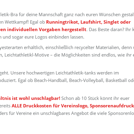
hletik-Bra für deine Mannschaft ganz nach euren Wünschen gestal
ten Wettkampf! Egal ob
Runningtrikot, Laufshirt, Singlet oder
ren individuellen Vorgaben hergestellt
. Das Beste daran? Ihr 
en und sogar eure Logos einbinden lassen.
sterarten erhältlich, einschließlich recycelter Materialien, denn 
Leichtathletikl-Motive – die Möglichkeiten sind endlos, wie ihr 
ngeht. Unsere hochwertigen Leichtathletik-tanks werden im
duziert. Egal ob Beach-Handball, Beach-Volleyball, Basketball od
ltnis ist wohl unschlagbar!
Schon ab 10 Stück könnt ihr euer
ereits
ALLE Druckkosten für Vereinslogo, Sponsorenaufdruck
ders für Vereine ein unschlagbares Angebot die viele Sponsorenl