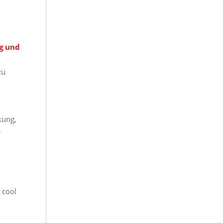
ng und
zu
kung,
e
 cool