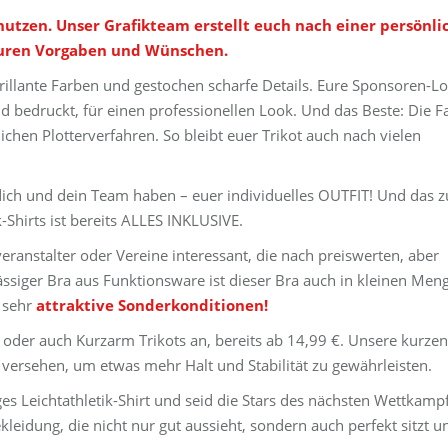
nutzen. Unser Grafikteam erstellt euch nach einer persönli
euren Vorgaben und Wünschen.
rillante Farben und gestochen scharfe Details. Eure Sponsoren-Lo
bedruckt, für einen professionellen Look. Und das Beste: Die F
lichen Plotterverfahren. So bleibt euer Trikot auch nach vielen
 dich und dein Team haben – euer individuelles OUTFIT! Und das z
-Shirts ist bereits ALLES INKLUSIVE.
veranstalter oder Vereine interessant, die nach preiswerten, aber
ässiger Bra aus Funktionsware ist dieser Bra auch in kleinen Men
r sehr
attraktive Sonderkonditionen!
s oder auch Kurzarm Trikots an, bereits ab 14,99 €. Unsere kurzen
versehen, um etwas mehr Halt und Stabilität zu gewährleisten.
iges Leichtathletik-Shirt und seid die Stars des nächsten Wettkampf
ekleidung, die nicht nur gut aussieht, sondern auch perfekt sitzt u