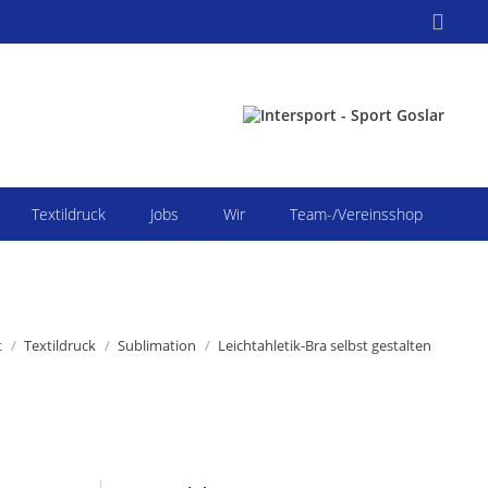
Search:
Textildruck
Jobs
Wir
Team-/Vereinsshop
efinden sich hier:
t
Textildruck
Sublimation
Leichtahletik-Bra selbst gestalten