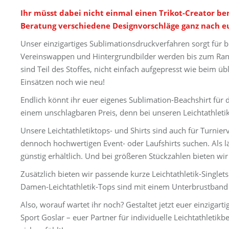
Ihr müsst dabei nicht einmal einen Trikot-Creator be
Beratung verschiedene Designvorschläge ganz nach 
Unser einzigartiges Sublimationsdruckverfahren sorgt für b
Vereinswappen und Hintergrundbilder werden bis zum Rand 
sind Teil des Stoffes, nicht einfach aufgepresst wie beim üb
Einsätzen noch wie neu!
Endlich könnt ihr euer eigenes Sublimation-Beachshirt für
einem unschlagbaren Preis, denn bei unseren Leichtathletik
Unsere Leichtathletiktops- und Shirts sind auch für Turnier
dennoch hochwertigen Event- oder Laufshirts suchen. Als l
günstig erhältlich. Und bei größeren Stückzahlen bieten wi
Zusätzlich bieten wir passende kurze Leichtathletik-Singlet
Damen-Leichtathletik-Tops sind mit einem Unterbrustband 
Also, worauf wartet ihr noch? Gestaltet jetzt euer einzigart
Sport Goslar – euer Partner für individuelle Leichtathletikb