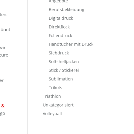
Angebote
Berufsbekleidung
ten.
Digitaldruck
Direktflock
könnt
Foliendruck
Handtücher mit Druck
wir
Siebdruck
eure
Softshelljacken
Stick / Stickerei
Sublimation
er
Trikots
Triathlon
Unkategorisiert
 &
ogo
Volleyball