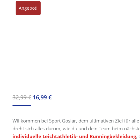
Angebot!
Ursprünglicher
Aktueller
32,99
€
16,99
€
Preis
Preis
war:
ist:
Willkommen bei Sport Goslar, dem ultimativen Ziel für alle
32,99 €
16,99 €.
dreht sich alles darum, wie du und dein Team beim nächst
individuelle Leichtathletik- und Runningbekleidung
,