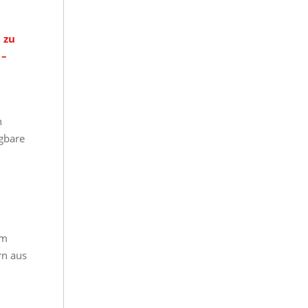
 zu
 –
h
agbare
em
rn aus