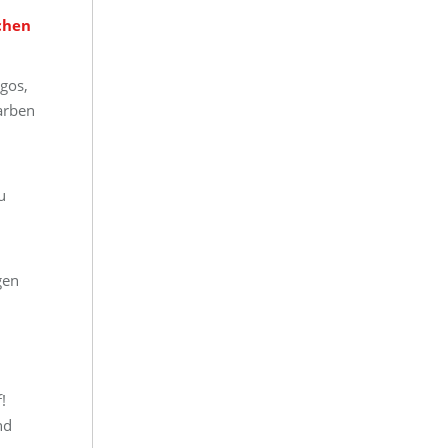
chen
gos,
arben
u
gen
!
nd