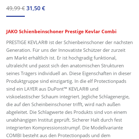
Ursprünglicher
Aktueller
49,99
€
31,50
€
Preis
Preis
war:
ist:
JAKO Schienbeinschoner Prestige Kevlar Combi
49,99 €
31,50 €.
PRESTIGE KEVLAR® ist der Schienbeinschoner der nächsten
Generation. Für uns der Innovatiste Schützer der zurzeit
am Markt erhältlich ist. Er ist hochgradig funktional,
ultraleicht und passt sich den anatomischen Strukturen
seines Trägers individuell an. Diese Eigenschaften in dieser
Produktgruppe sind einzigartig. In die elf Protectionpads
sind ein LAYER aus DuPont™ KEVLAR® und
viskoelastischer Schaum integriert. Jegliche Schlagenergie,
die auf den Scheinbeinschoner trifft, wird nach außen
abgeleitet. Die Schlagwerte des Produkts sind von einem
unabhängigen Institut geprüft. Sicherer Halt durch fest
integrierten Kompressionsstrumpf. Die Modellvariante
COMBI besteht aus den Protectionpads und dem