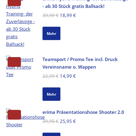
- ab 30 Stück gratis Ballsack!
Ursprünglicher
Aktueller
39,99
€
18,99
€
Preis
Preis
war:
ist:
Mehr
39,99 €
18,99 €.
Teamsport / Promo Tee incl. Druck
Vereinsname o. Wappen
Ursprünglicher
Aktueller
22,99
€
14,99
€
Preis
Preis
war:
ist:
Mehr
22,99 €
14,99 €.
erima Präsentationshose Shooter 2.0
Ursprünglicher
Aktueller
39,95
€
25,95
€
Preis
Preis