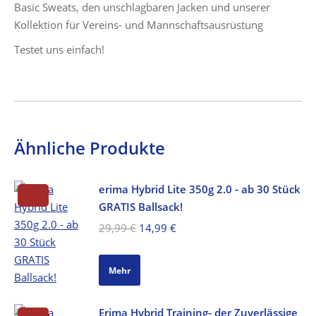
Basic Sweats, den unschlagbaren Jacken und unserer
Kollektion für Vereins- und Mannschaftsausrüstung
Testet uns einfach!
Ähnliche Produkte
erima Hybrid Lite 350g 2.0 - ab 30 Stück
GRATIS Ballsack!
Ursprünglicher
Aktueller
29,99
€
14,99
€
Preis
Preis
war:
ist:
Mehr
29,99 €
14,99 €.
Erima Hybrid Training- der Zuverlässige