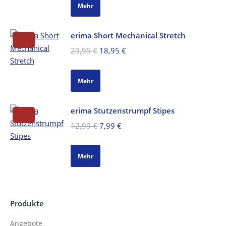
war:
ist:
Mehr
39,95 €
25,95 €.
erima Short Mechanical Stretch
Ursprünglicher
Aktueller
29,95
€
18,95
€
Preis
Preis
war:
ist:
Mehr
29,95 €
18,95 €.
erima Stutzenstrumpf Stipes
Ursprünglicher
Aktueller
12,99
€
7,99
€
Preis
Preis
war:
ist:
Mehr
12,99 €
7,99 €.
Produkte
Angebote