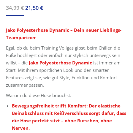
Ursprünglicher
Aktueller
34,99
€
21,50
€
Preis
Preis
war:
ist:
Jako Polyesterhose Dynamic – Dein neuer Lieblings-
34,99 €
21,50 €.
Teampartner
Egal, ob du beim Training Vollgas gibst, beim Chillen die
Füße hochlegst oder einfach nur stylisch unterwegs sein
willst – die
Jako
Polyesterhose Dynamic
ist immer am
Start! Mit ihrem sportlichen Look und den smarten
Features zeigt sie, wie gut Style, Funktion und Komfort
zusammenpassen.
Warum du diese Hose brauchst:
Bewegungsfreiheit trifft Komfort: Der elastische
Beinabschluss mit Reißverschluss sorgt dafür, dass
die Hose perfekt sitzt – ohne Rutschen, ohne
Nerven.