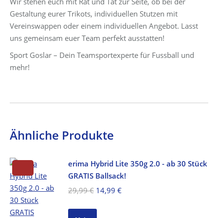
Wir stehen euch mit Rat und Tat zur Seite, ob bei der
Gestaltung eurer Trikots, individuellen Stutzen mit
Vereinswappen oder einem individuellen Angebot. Lasst
uns gemeinsam euer Team perfekt ausstatten!
Sport Goslar – Dein Teamsportexperte für Fussball und
mehr!
Ähnliche Produkte
erima Hybrid Lite 350g 2.0 - ab 30 Stück
GRATIS Ballsack!
Ursprünglicher
Aktueller
29,99
€
14,99
€
Preis
Preis
war:
ist: