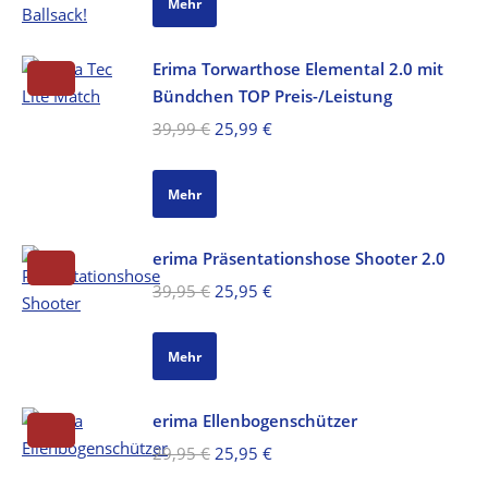
Mehr
29,99 €
14,99 €.
Erima Torwarthose Elemental 2.0 mit
Bündchen TOP Preis-/Leistung
Ursprünglicher
Aktueller
39,99
€
25,99
€
Preis
Preis
war:
ist:
Mehr
39,99 €
25,99 €.
erima Präsentationshose Shooter 2.0
Ursprünglicher
Aktueller
39,95
€
25,95
€
Preis
Preis
war:
ist:
Mehr
39,95 €
25,95 €.
erima Ellenbogenschützer
Ursprünglicher
Aktueller
29,95
€
25,95
€
Preis
Preis