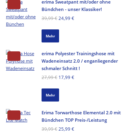
erima Sweatpant mit/oder ohne
Bündchen - unser Klassiker!
Ursprünglicher
Aktueller
39,99
€
24,99
€
Preis
Preis
war:
ist:
Mehr
39,99 €
24,99 €.
erima Polyester Trainingshose mit
Wadeneinsatz 2.0 / enganliegender
schmaler Schnitt !
Ursprünglicher
Aktueller
27,99
€
17,99
€
Preis
Preis
war:
ist:
Mehr
27,99 €
17,99 €.
Erima Torwarthose Elemental 2.0 mit
Bündchen TOP Preis-/Leistung
Ursprünglicher
Aktueller
39,99
€
25,99
€