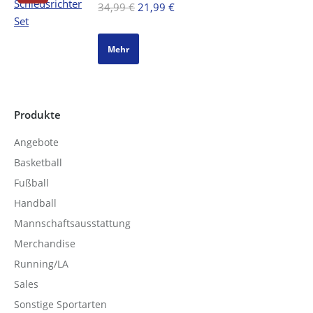
Ursprünglicher
Aktueller
34,99
€
21,99
€
Preis
Preis
war:
ist:
Mehr
34,99 €
21,99 €.
Produkte
Angebote
Basketball
Fußball
Handball
Mannschaftsausstattung
Merchandise
Running/LA
Sales
Sonstige Sportarten