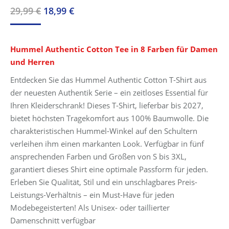
Ursprünglicher
Aktueller
29,99
€
18,99
€
Preis
Preis
war:
ist:
Hummel Authentic Cotton Tee in 8 Farben für Damen
29,99 €
18,99 €.
und Herren
Entdecken Sie das Hummel Authentic Cotton T-Shirt aus
der neuesten Authentik Serie – ein zeitloses Essential für
Ihren Kleiderschrank! Dieses T-Shirt, lieferbar bis 2027,
bietet höchsten Tragekomfort aus 100% Baumwolle. Die
charakteristischen Hummel-Winkel auf den Schultern
verleihen ihm einen markanten Look. Verfügbar in fünf
ansprechenden Farben und Größen von S bis 3XL,
garantiert dieses Shirt eine optimale Passform für jeden.
Erleben Sie Qualität, Stil und ein unschlagbares Preis-
Leistungs-Verhältnis – ein Must-Have für jeden
Modebegeisterten! Als Unisex- oder taillierter
Damenschnitt verfügbar