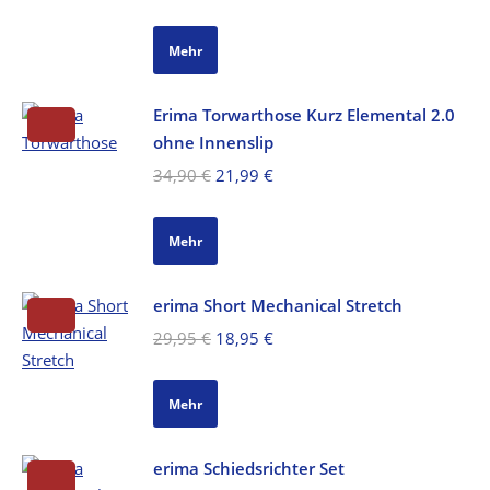
Preis
Preis
war:
ist:
Mehr
39,99 €
25,99 €.
Erima Torwarthose Kurz Elemental 2.0
ohne Innenslip
Ursprünglicher
Aktueller
34,90
€
21,99
€
Preis
Preis
war:
ist:
Mehr
34,90 €
21,99 €.
erima Short Mechanical Stretch
Ursprünglicher
Aktueller
29,95
€
18,95
€
Preis
Preis
war:
ist:
Mehr
29,95 €
18,95 €.
erima Schiedsrichter Set