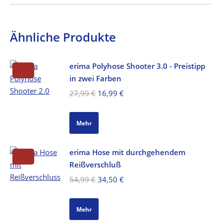
Ähnliche Produkte
erima Polyhose Shooter 3.0 - Preistipp
in zwei Farben
Ursprünglicher
Aktueller
27,99
€
16,99
€
Preis
Preis
war:
ist:
Mehr
27,99 €
16,99 €.
erima Hose mit durchgehendem
Reißverschluß
Ursprünglicher
Aktueller
54,99
€
34,50
€
Preis
Preis
war:
ist:
Mehr
54,99 €
34,50 €.