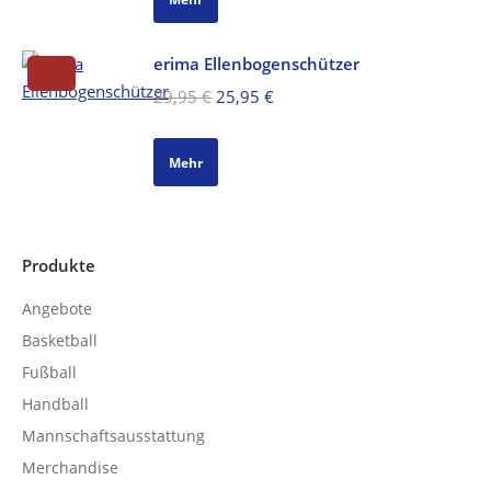
erima Ellenbogenschützer
Ursprünglicher
Aktueller
29,95
€
25,95
€
Preis
Preis
war:
ist:
Mehr
29,95 €
25,95 €.
Produkte
Angebote
Basketball
Fußball
Handball
Mannschaftsausstattung
Merchandise