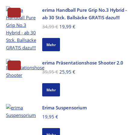
erima Handball Pure Grip No.3 Hybrid -
ab 30 Stck. Ballsäcke GRATIS dazu!!!
Ursprünglicher
Aktueller
34,99
€
19,99
€
Preis
Preis
war:
ist:
Mehr
34,99 €
19,99 €.
erima Präsentationshose Shooter 2.0
Ursprünglicher
Aktueller
39,95
€
25,95
€
Preis
Preis
war:
ist:
Mehr
39,95 €
25,95 €.
Erima Suspensorium
19,95
€
Mehr