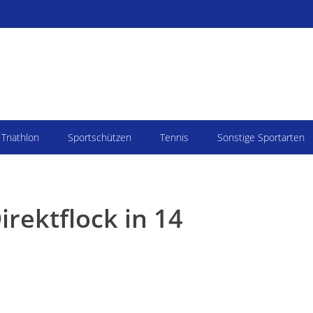
Triathlon
Sportschützen
Tennis
Sonstige Sportarten
irektflock in 14
Sie befinden sich