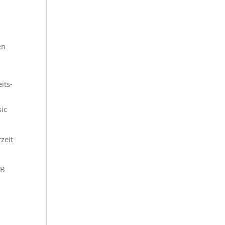
en
its-
sic
zeit
.B