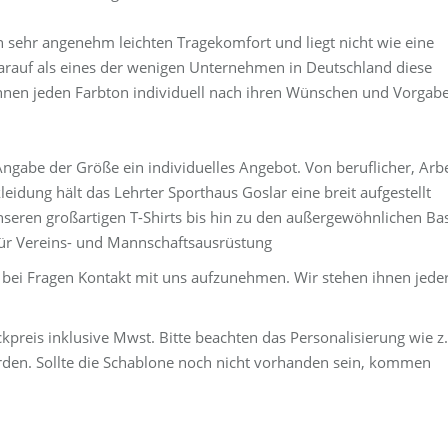
n sehr angenehm leichten Tragekomfort und liegt nicht wie eine
z darauf als eines der wenigen Unternehmen in Deutschland diese
hnen jeden Farbton individuell nach ihren Wünschen und Vorgab
gabe der Größe ein individuelles Angebot. Von beruflicher, Arbe
eidung hält das Lehrter Sporthaus Goslar eine breit aufgestellt
 unseren großartigen T-Shirts bis hin zu den außergewöhnlichen Ba
für Vereins- und Mannschaftsausrüstung
ht bei Fragen Kontakt mit uns aufzunehmen. Wir stehen ihnen jeder
kpreis inklusive Mwst. Bitte beachten das Personalisierung wie z
en. Sollte die Schablone noch nicht vorhanden sein, kommen