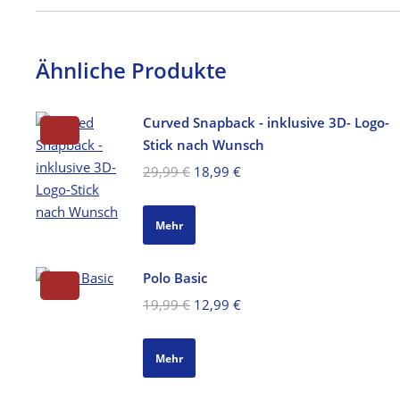
Ähnliche Produkte
Curved Snapback - inklusive 3D- Logo-
Stick nach Wunsch
Ursprünglicher
Aktueller
29,99
€
18,99
€
Preis
Preis
war:
ist:
Mehr
29,99 €
18,99 €.
Polo Basic
Ursprünglicher
Aktueller
19,99
€
12,99
€
Preis
Preis
war:
ist:
Mehr
19,99 €
12,99 €.