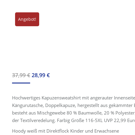
Angebot!
Ursprünglicher
Aktueller
37,99
€
28,99
€
Preis
Preis
war:
ist:
Hochwertiges Kapuzensweatshirt mit angerauter Innensei
37,99 €
28,99 €.
Kängurutasche, Doppelkapuze, hergestellt aus gekämmter 
besteht aus Mischgewebe 80 % Baumwolle, 20 % Polyester, 
der Textilveredelung. Farbig Größe 116-5XL UVP 22,99 Euro
Hoody weiß mit Direktflock Kinder und Erwachsene