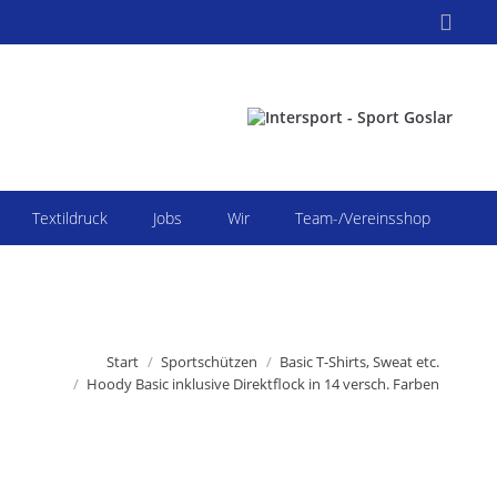
Search:
Textildruck
Jobs
Wir
Team-/Vereinsshop
 hier:
Start
Sportschützen
Basic T-Shirts, Sweat etc.
Hoody Basic inklusive Direktflock in 14 versch. Farben