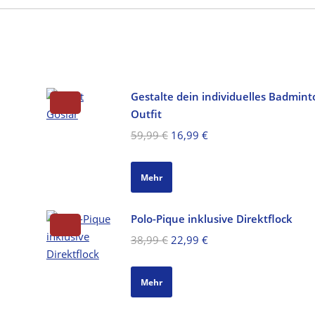
Gestalte dein individuelles Badmint
Outfit
Ursprünglicher
Aktueller
59,99
€
16,99
€
Preis
Preis
war:
ist:
Mehr
59,99 €
16,99 €.
Polo-Pique inklusive Direktflock
Ursprünglicher
Aktueller
38,99
€
22,99
€
Preis
Preis
war:
ist:
Mehr
38,99 €
22,99 €.