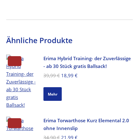
Ähnliche Produkte
Erima Hybrid Training- der Zuverlässige
- ab 30 Stück gratis Ballsack!
Ursprünglicher
Aktueller
39,99
€
18,99
€
Preis
Preis
war:
ist:
Mehr
39,99 €
18,99 €.
Erima Torwarthose Kurz Elemental 2.0
ohne Innenslip
Ursprünglicher
Aktueller
34,90
€
21,99
€