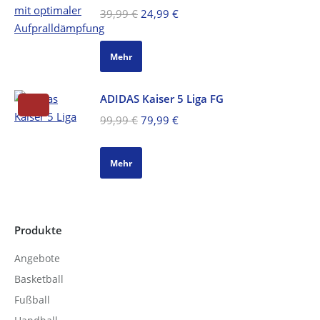
Ursprünglicher
Aktueller
39,99
€
24,99
€
Preis
Preis
war:
ist:
Mehr
39,99 €
24,99 €.
ADIDAS Kaiser 5 Liga FG
Ursprünglicher
Aktueller
99,99
€
79,99
€
Preis
Preis
war:
ist:
Mehr
99,99 €
79,99 €.
Produkte
Angebote
Basketball
Fußball