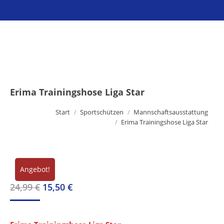
Sie befinden sich hier:
Erima Trainingshose Liga Star
Start
Sportschützen
Mannschaftsausstattung
Erima Trainingshose Liga Star
Angebot!
Ursprünglicher
Aktueller
24,99
€
15,50
€
Preis
Preis
war:
ist: