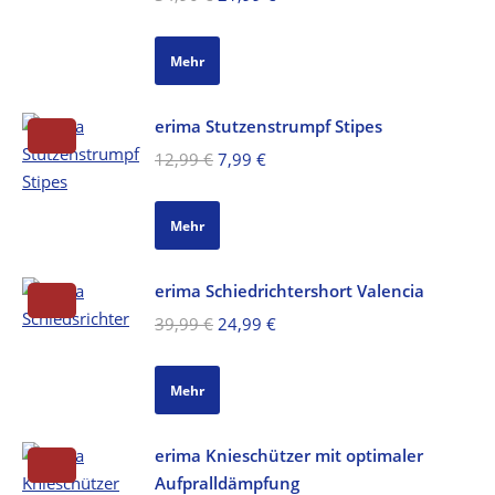
Preis
Preis
war:
ist:
Mehr
34,90 €
21,99 €.
erima Stutzenstrumpf Stipes
Ursprünglicher
Aktueller
12,99
€
7,99
€
Preis
Preis
war:
ist:
Mehr
12,99 €
7,99 €.
erima Schiedrichtershort Valencia
Ursprünglicher
Aktueller
39,99
€
24,99
€
Preis
Preis
war:
ist:
Mehr
39,99 €
24,99 €.
erima Knieschützer mit optimaler
Aufpralldämpfung