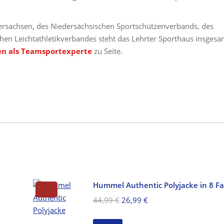
ersachsen, des Niedersächsischen Sportschützenverbands, des
hen Leichtathletikverbandes steht das Lehrter Sporthaus insgesa
en als Teamsportexperte
zu Seite.
Hummel Authentic Polyjacke in 8 F
Ursprünglicher
Aktueller
44,99
€
26,99
€
Preis
Preis