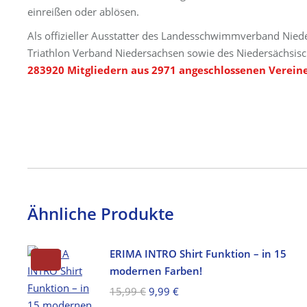
einreißen oder ablösen.
Als offizieller Ausstatter des Landesschwimmverband Nied
Triathlon Verband Niedersachsen sowie des Niedersächsisc
283920 Mitgliedern aus 2971 angeschlossenen Verein
Ähnliche Produkte
ERIMA INTRO Shirt Funktion – in 15
modernen Farben!
Ursprünglicher
Aktueller
15,99
€
9,99
€