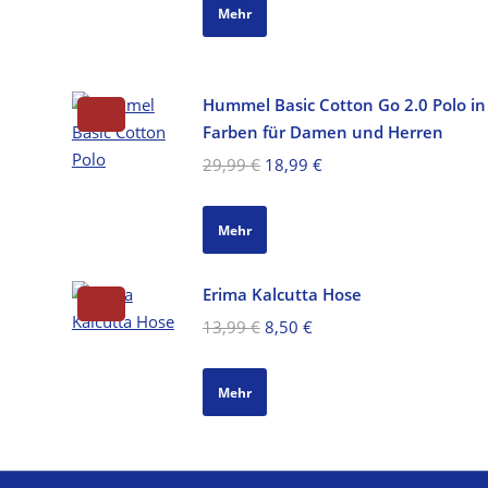
war:
ist:
Mehr
44,99 €
26,99 €.
Hummel Basic Cotton Go 2.0 Polo in
Farben für Damen und Herren
Ursprünglicher
Aktueller
29,99
€
18,99
€
Preis
Preis
war:
ist:
Mehr
29,99 €
18,99 €.
Erima Kalcutta Hose
Ursprünglicher
Aktueller
13,99
€
8,50
€
Preis
Preis
war:
ist:
Mehr
13,99 €
8,50 €.