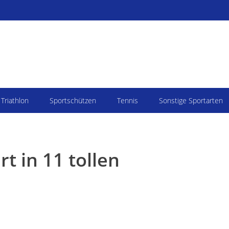
Triathlon
Sportschützen
Tennis
Sonstige Sportarten
t in 11 tollen
Sie befinden sich hier