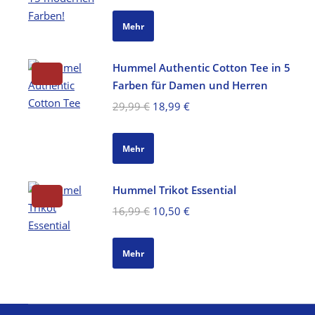
Preis
Preis
war:
ist:
Mehr
15,99 €
9,99 €.
Hummel Authentic Cotton Tee in 5
Farben für Damen und Herren
Ursprünglicher
Aktueller
29,99
€
18,99
€
Preis
Preis
war:
ist:
Mehr
29,99 €
18,99 €.
Hummel Trikot Essential
Ursprünglicher
Aktueller
16,99
€
10,50
€
Preis
Preis
war:
ist:
Mehr
16,99 €
10,50 €.