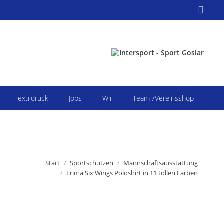
Search:
Textildruck
Jobs
Wir
Team-/Vereinsshop
:
Start
Sportschützen
Mannschaftsausstattung
Erima Six Wings Poloshirt in 11 tollen Farben