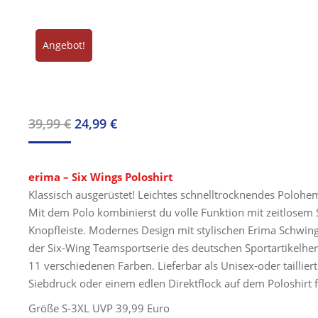
Angebot!
Ursprünglicher
Aktueller
39,99
€
24,99
€
Preis
Preis
war:
ist:
erima – Six Wings Poloshirt
39,99 €
24,99 €.
Klassisch ausgerüstet! Leichtes schnelltrocknendes Polohe
Mit dem Polo kombinierst du volle Funktion mit zeitlosem S
Knopfleiste. Modernes Design mit stylischen Erima Schwing
der Six-Wing Teamsportserie des deutschen Sportartikelherst
11 verschiedenen Farben. Lieferbar als Unisex-oder taillie
Siebdruck oder einem edlen Direktflock auf dem Poloshirt 
Größe S-3XL UVP 39,99 Euro