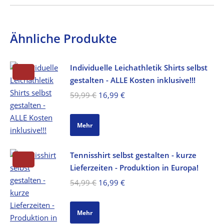
Ähnliche Produkte
Individuelle Leichathletik Shirts selbst
gestalten - ALLE Kosten inklusive!!!
Ursprünglicher
Aktueller
59,99
€
16,99
€
Preis
Preis
war:
ist:
Mehr
59,99 €
16,99 €.
Tennisshirt selbst gestalten - kurze
Lieferzeiten - Produktion in Europa!
Ursprünglicher
Aktueller
54,99
€
16,99
€
Preis
Preis
war:
ist:
Mehr
54,99 €
16,99 €.