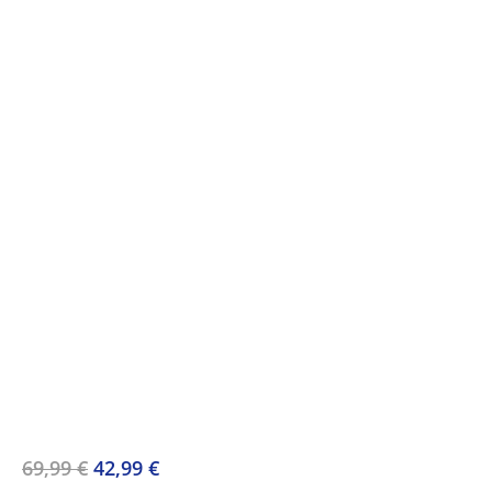
Ursprünglicher
Aktueller
69,99
€
42,99
€