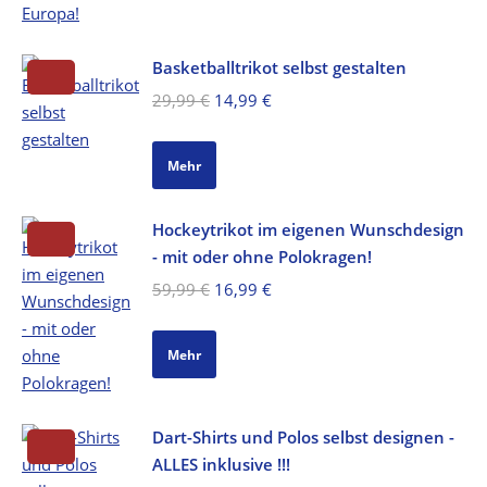
Basketballtrikot selbst gestalten
Ursprünglicher
Aktueller
29,99
€
14,99
€
Preis
Preis
war:
ist:
Mehr
29,99 €
14,99 €.
Hockeytrikot im eigenen Wunschdesign
- mit oder ohne Polokragen!
Ursprünglicher
Aktueller
59,99
€
16,99
€
Preis
Preis
war:
ist:
Mehr
59,99 €
16,99 €.
Dart-Shirts und Polos selbst designen -
ALLES inklusive !!!