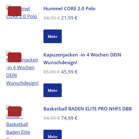
Hummel CORE 2.0 Polo
Ursprünglicher
Aktueller
34,99
€
21,99
€
Preis
Preis
war:
ist:
Mehr
34,99 €
21,99 €.
Kapuzenjacken -in 4 Wochen DEIN
Wunschdesign!
Ursprünglicher
Aktueller
85,99
€
45,99
€
Preis
Preis
war:
ist:
Mehr
85,99 €
45,99 €.
Basketball BADEN ELITE PRO NHFS DBB
Ursprünglicher
Aktueller
94,99
€
74,99
€
Preis
Preis
war:
ist:
Mehr