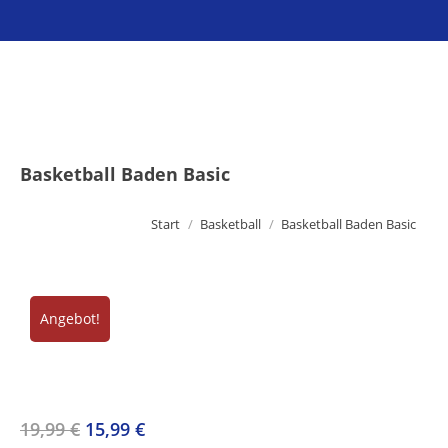
Sie befinden sich hier:
Basketball Baden Basic
Start
Basketball
Basketball Baden Basic
Angebot!
Ursprünglicher
Aktueller
19,99
€
15,99
€