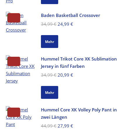
94,99 €
74,99 €.
Baden Basketball Crossover
Ursprünglicher
Aktueller
34,99
€
24,99
€
Preis
Preis
war:
ist:
Mehr
34,99 €
24,99 €.
Hummel Trikot Core XK Sublimation
Jersey in fünf Farben
Ursprünglicher
Aktueller
34,99
€
20,99
€
Preis
Preis
war:
ist:
Mehr
34,99 €
20,99 €.
Hummel Core XK Volley Poly Pant in
zwei Längen
Ursprünglicher
Aktueller
44,99
€
27,99
€