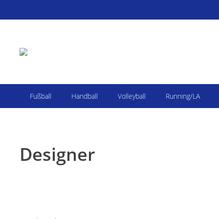
Fußball
Handball
Volleyball
Running/LA
Designer