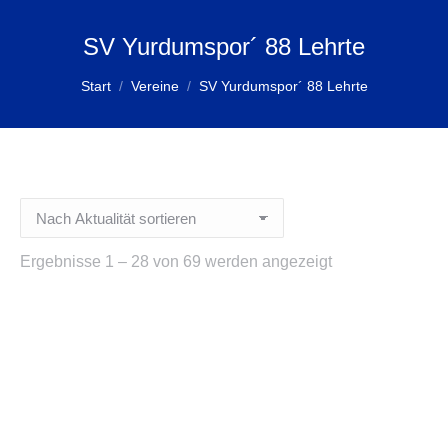
SV Yurdumspor´ 88 Lehrte
Sie befinden sich hier:
Start
Vereine
SV Yurdumspor´ 88 Lehrte
Nach
Ergebnisse 1 – 28 von 69 werden angezeigt
Aktualität
sortiert