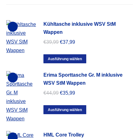
Kühltasche inklusive WSV StM
Wappen
Ursprünglicher
Aktueller
€
39,99
€
37,99
Preis
Preis
Dieses
war:
ist:
Ausführung wählen
Produkt
€39,99
€37,99.
Erima Sporttasche Gr. M inklusive
weist
WSV StM Wappen
mehrere
Ursprünglicher
Aktueller
€
44,99
€
35,99
Varianten
Preis
Preis
auf.
Dieses
war:
ist:
Ausführung wählen
Die
Produkt
€44,99
€35,99.
Optionen
weist
können
HML Core Trolley
mehrere
auf