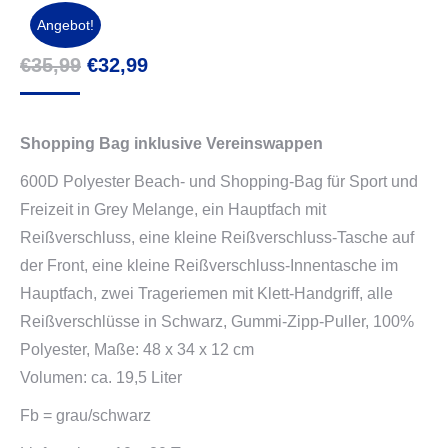
Angebot!
Ursprünglicher
Aktueller
€
35,99
€
32,99
Preis
Preis
war:
ist:
Shopping Bag inklusive Vereinswappen
€35,99
€32,99.
600D Polyester Beach- und Shopping-Bag für Sport und
Freizeit in Grey Melange, ein Hauptfach mit
Reißverschluss, eine kleine Reißverschluss-Tasche auf
der Front, eine kleine Reißverschluss-Innentasche im
Hauptfach, zwei Trageriemen mit Klett-Handgriff, alle
Reißverschlüsse in Schwarz, Gummi-Zipp-Puller, 100%
Polyester, Maße: 48 x 34 x 12 cm
Volumen: ca. 19,5 Liter
Fb = grau/schwarz