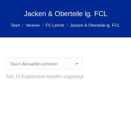
Jacken & Oberteile lg. FCL
Sie befinden sich hier:
Start
Vereine
FC Lehrte
Jacken & Oberteile lg. FCL
Nach
Alle 10 Ergebnisse werden angezeigt
Aktualität
sortiert